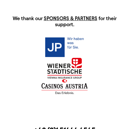
HAUPTSPONSOREN
We thank our
SPONSORS & PARTNERS
for their
support.