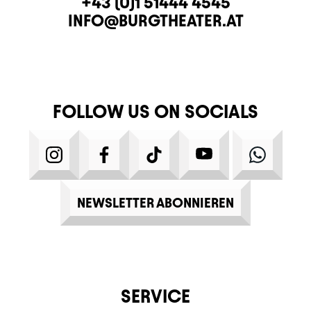
CONTACT
TELEPHONE
+43 (0)1 51444 4545
E-MAIL
INFO@BURGTHEATER.AT
FOLLOW US ON SOCIALS
INSTAGRAM
FACEBOOK
TIKTOK
YOUTUBE
WHATS
NEWSLETTER ABONNIEREN
SERVICE