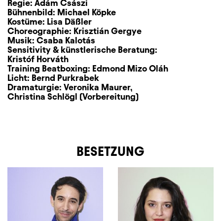
Regie:
Ádám Császi
Bühnenbild:
Michael Köpke
Kostüme:
Lisa Däßler
Choreographie:
Krisztián Gergye
Musik:
Csaba Kalotás
Sensitivity & künstlerische Beratung:
Kristóf Horváth
Training Beatboxing:
Edmond Mizo Oláh
Licht:
Bernd Purkrabek
Dramaturgie:
Veronika Maurer
,
Christina Schlögl (Vorbereitung)
BESETZUNG