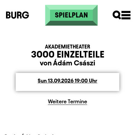
Skip to main content
SPIELPLAN
AKADEMIETHEATER
3000 EINZELTEILE
von Ádám Császi
Sun
Sunday
13.09.2026
19:00
Uhr
Weitere Termine
Beschreibung
Information