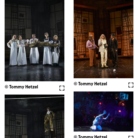
© Tommy Hetzel
Full
© Tommy Hetzel
Fullscreen
© Tommy Hetzel
Full