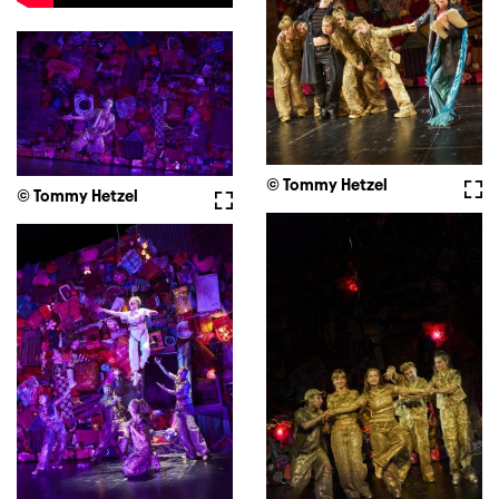
© Tommy Hetzel
Full
© Tommy Hetzel
Fullscreen