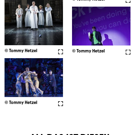
© Tommy Hetzel
Fullscreen
© Tommy Hetzel
Full
© Tommy Hetzel
Fullscreen