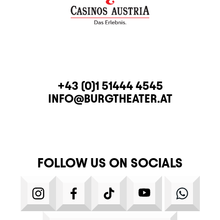
CONTACT
TELEPHONE
+43 (0)1 51444 4545
E-MAIL
INFO@BURGTHEATER.AT
FOLLOW US ON SOCIALS
INSTAGRAM
FACEBOOK
TIKTOK
YOUTUBE
WHATS