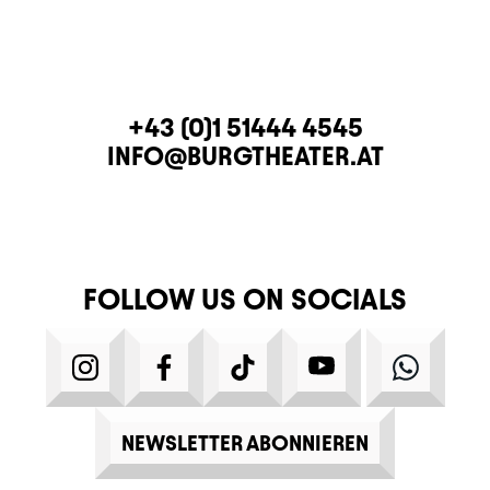
CONTACT
TELEPHONE
+43 (0)1 51444 4545
E-MAIL
INFO@BURGTHEATER.AT
FOLLOW US ON SOCIALS
INSTAGRAM
FACEBOOK
TIKTOK
YOUTUBE
WHATS
NEWSLETTER ABONNIEREN