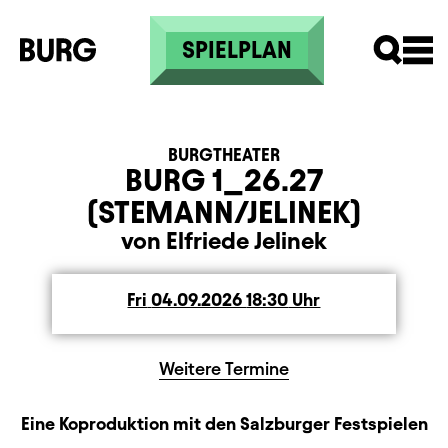
Skip to main content
SPIELPLAN
BURGTHEATER
BURG 1_26.27
(STEMANN/JELINEK)
von Elfriede Jelinek
Fri
Friday
04.09.2026
18:30
Uhr
Weitere Termine
Produktionspartner
Beschreibung
Information
Eine Koproduktion mit den Salzburger Festspielen