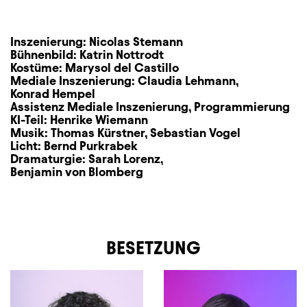
Inszenierung:
Nicolas Stemann
Bühnenbild:
Katrin Nottrodt
Kostüme:
Marysol del Castillo
Mediale Inszenierung:
Claudia Lehmann
,
Konrad Hempel
Assistenz Mediale Inszenierung, Programmierung
KI-Teil:
Henrike Wiemann
Musik:
Thomas Kürstner
,
Sebastian Vogel
Licht:
Bernd Purkrabek
Dramaturgie:
Sarah Lorenz
,
Benjamin von Blomberg
BESETZUNG