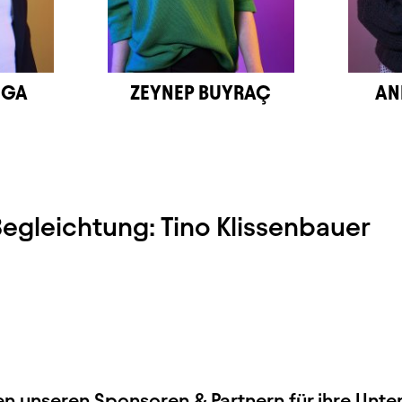
NGA
ZEYNEP BUYRAÇ
AN
egleichtung: Tino Klissenbauer
en unseren
Sponsoren & Partnern
für ihre Unte