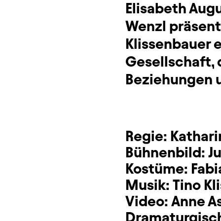
Elisabeth Aug
Wenzl präsent
Klissenbauer 
Gesellschaft, 
Beziehungen u
Regie:
Kathari
Bühnenbild:
J
Kostüme:
Fabi
Musik:
Tino Kl
Video:
Anne A
Dramaturgisc