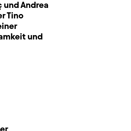
ç und Andrea
r Tino
einer
samkeit und
er