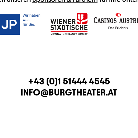
TELEFON
+43 (0)1 51444 4545
E-MAIL
INFO@BURGTHEATER.AT