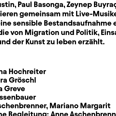
ustin, Paul Basonga, Zeynep Buyra
ieren gemeinsam mit Live-Musike
eine sensible Bestandsaufnahme 
die von Migration und Politik, Ein
nd der Kunst zu leben erzählt.
na Hochreiter
ura Gröschl
a Greve
issenbauer
schenbrenner
,
Mariano Margarit
he Begleitung:
Anne Aschenbrenn