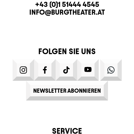
KONTAKT
TELEFON
+43 (0)1 51444 4545
E-MAIL
INFO@BURGTHEATER.AT
FOLGEN SIE UNS
INSTAGRAM
FACEBOOK
TIKTOK
YOUTUBE
WHATS
NEWSLETTER ABONNIEREN
SERVICE