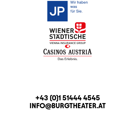
KONTAKT
TELEFON
+43 (0)1 51444 4545
E-MAIL
INFO@BURGTHEATER.AT