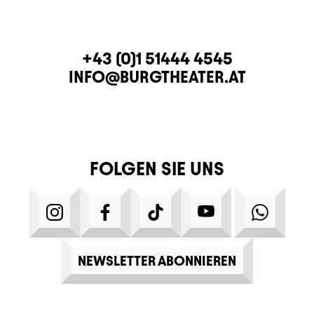
KONTAKT
TELEFON
+43 (0)1 51444 4545
E-MAIL
INFO@BURGTHEATER.AT
FOLGEN SIE UNS
INSTAGRAM
FACEBOOK
TIKTOK
YOUTUBE
WHATS
NEWSLETTER ABONNIEREN