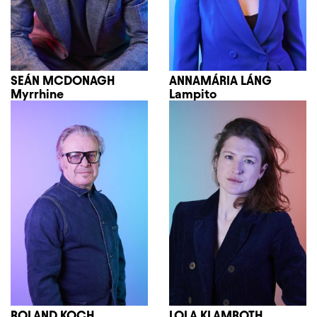
SEÁN MCDONAGH
ANNAMÁRIA LÁNG
Myrrhine
Lampito
ROLAND KOCH
LOLA KLAMROTH