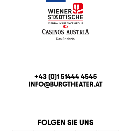
KONTAKT
TELEFON
+43 (0)1 51444 4545
E-MAIL
INFO@BURGTHEATER.AT
FOLGEN SIE UNS