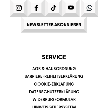
INSTAGRAM
FACEBOOK
TIKTOK
YOUTUBE
WHATS
NEWSLETTER ABONNIEREN
SERVICE
AGB & HAUSORDNUNG
BARRIEREFREIHEITSERKLÄRUNG
COOKIE-ERKLÄRUNG
DATENSCHUTZERKLÄRUNG
WIDERRUFSFORMULAR
HINWEISGEBERSYSTEM