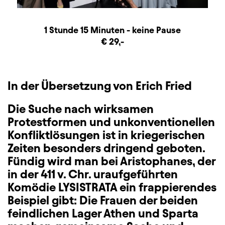
Dauer und Pausen
Beschreibung
Information
1 Stunde 15 Minuten - keine Pause
Zusatzinformation
€ 29,-
In der Übersetzung von Erich Fried
Die Suche nach wirksamen
Protestformen und unkonventionellen
Konfliktlösungen ist in kriegerischen
Zeiten besonders dringend geboten.
Fündig wird man bei Aristophanes, der
in der 411 v. Chr. uraufgeführten
Komödie LYSISTRATA ein frappierendes
Beispiel gibt: Die Frauen der beiden
feindlichen Lager Athen und Sparta