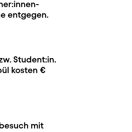
her:innen-
rne entgegen.
zw. Student:in.
ül kosten €
rbesuch mit