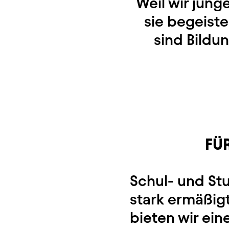
Weil wir jung
sie begeiste
sind Bildu
FÜ
Schul- und St
stark ermäßig
bieten wir ein