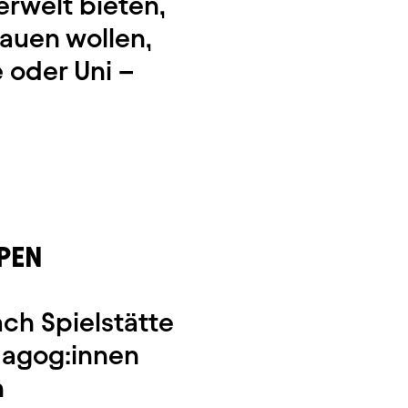
erwelt bieten,
bauen wollen,
 oder Uni –
PEN
h Spielstätte
̈dagog:innen
n