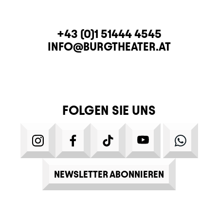
KONTAKT
TELEFON
+43 (0)1 51444 4545
E-MAIL
INFO@BURGTHEATER.AT
FOLGEN SIE UNS
INSTAGRAM
FACEBOOK
TIKTOK
YOUTUBE
WHATS
NEWSLETTER ABONNIEREN