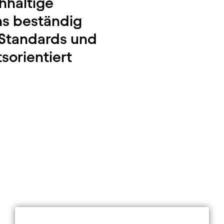
hhaltige
uns beständig
 Standards und
sorientiert
Element 3 von 3