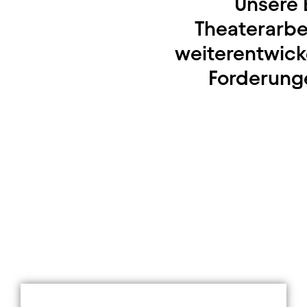
Unsere 
Theaterarbei
weiterentwick
Forderunge
Element 1 von 3