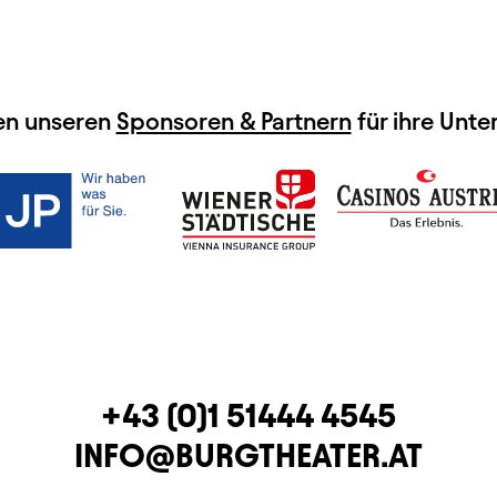
en unseren
Sponsoren & Partnern
für ihre Unte
TELEFON
+43 (0)1 51444 4545
E-MAIL
INFO@BURGTHEATER.AT