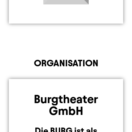
ORGANISATION
Element 1 von 1
Burgtheater
GmbH
Die BURG ist als