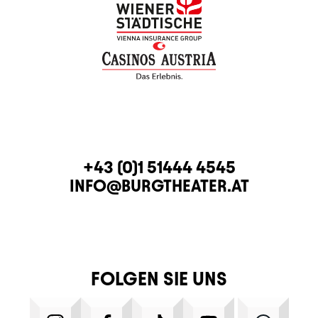
KONTAKT
TELEFON
+43 (0)1 51444 4545
E-MAIL
INFO@BURGTHEATER.AT
FOLGEN SIE UNS