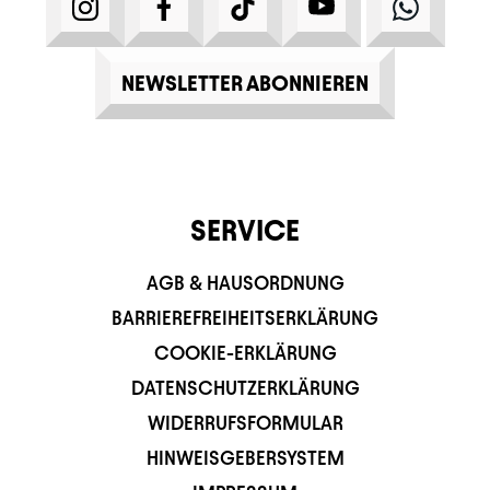
INSTAGRAM
FACEBOOK
TIKTOK
YOUTUBE
WHATS
NEWSLETTER ABONNIEREN
SERVICE
AGB & HAUSORDNUNG
BARRIEREFREIHEITSERKLÄRUNG
COOKIE-ERKLÄRUNG
DATENSCHUTZERKLÄRUNG
WIDERRUFSFORMULAR
HINWEISGEBERSYSTEM