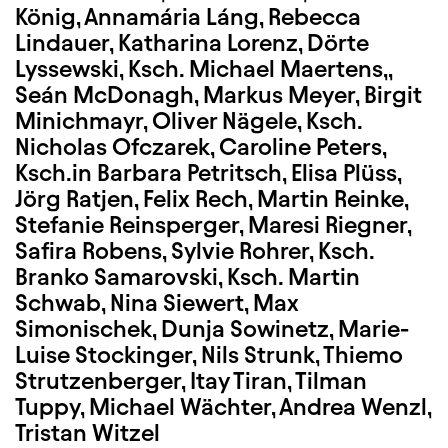
König, Annamária Láng, Rebecca
Lindauer, Katharina Lorenz, Dörte
Lyssewski, Ksch. Michael Maertens,,
Seán McDonagh, Markus Meyer, Birgit
Minichmayr, Oliver Nägele, Ksch.
Nicholas Ofczarek, Caroline Peters,
Ksch.in Barbara Petritsch, Elisa Plüss,
Jörg Ratjen, Felix Rech, Martin Reinke,
Stefanie Reinsperger, Maresi Riegner,
Safira Robens, Sylvie Rohrer, Ksch.
Branko Samarovski, Ksch. Martin
Schwab, Nina Siewert, Max
Simonischek, Dunja Sowinetz, Marie-
Luise Stockinger, Nils Strunk, Thiemo
Strutzenberger, Itay Tiran, Tilman
Tuppy, Michael Wächter, Andrea Wenzl,
Tristan Witzel