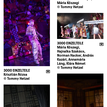
Mária Kőszegi
© Tommy Hetzel
3000 EINZELTEILE
Mária Kőszegi,
Hajnalka Szakács,
Norman Hacker, András
Kazári, Annamária
Láng, Klára Német
© Tommy Hetzel
3000 EINZELTEILE
Krisztián Rózsa
© Tommy Hetzel