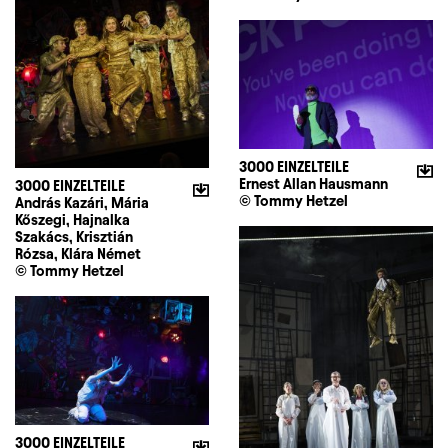
3000 EINZELTEILE
Ernest Allan Hausmann
3000 EINZELTEILE
© Tommy Hetzel
András Kazári, Mária
Kőszegi, Hajnalka
Szakács, Krisztián
Rózsa, Klára Német
© Tommy Hetzel
3000 EINZELTEILE