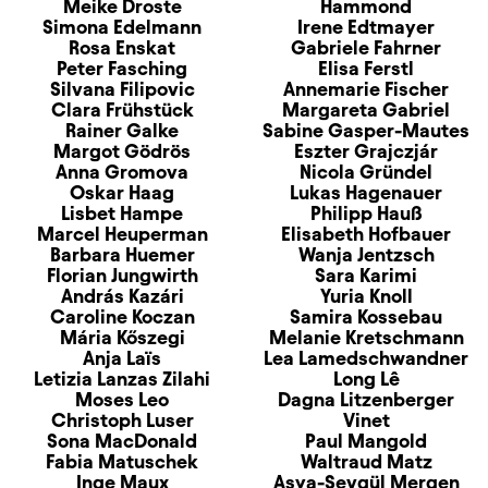
Meike Droste
Hammond
Simona Edelmann
Irene Edtmayer
Rosa Enskat
Gabriele Fahrner
Peter Fasching
Elisa Ferstl
Silvana Filipovic
Annemarie Fischer
Clara Frühstück
Margareta Gabriel
Rainer Galke
Sabine Gasper-Mautes
Margot Gödrös
Eszter Grajczjár
Anna Gromova
Nicola Gründel
Oskar Haag
Lukas Hagenauer
Lisbet Hampe
Philipp Hauß
Marcel Heuperman
Elisabeth Hofbauer
Barbara Huemer
Wanja Jentzsch
Florian Jungwirth
Sara Karimi
András Kazári
Yuria Knoll
Caroline Koczan
Samira Kossebau
Mária Kőszegi
Melanie Kretschmann
Anja Laïs
Lea Lamedschwandner
Letizia Lanzas Zilahi
Long Lê
Moses Leo
Dagna Litzenberger
Christoph Luser
Vinet
Sona MacDonald
Paul Mangold
Fabia Matuschek
Waltraud Matz
Inge Maux
Asya-Sevgül Mergen