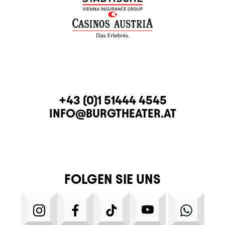
KONTAKT
TELEFON
+43 (0)1 51444 4545
E-MAIL
INFO@BURGTHEATER.AT
FOLGEN SIE UNS
INSTAGRAM
FACEBOOK
TIKTOK
YOUTUBE
WHATS