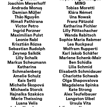
Joachim Meyerhoff
MING
Andrada Monuş
Tobias Moretti
Damian Müller
Klára Német
Thảo Nguyễn
Una Nowak
Himali Pathirana
Franz Pätzold
Victor Petro
Katharina Pichler
Ingrid Porzner
Lilly Pöttschacher
Maximilian Pulst
Wanda Rabitsch
Leonie Rabl
Sophie Maria Rabmer
Krisztián Rózsa
Lea Ruckpaul
Sebastian Rudolph
Wolfram Rupperti
Zeynep Salkök
Karl Jakob Schäfer
Lilly Schalk
Marlene Schenk-Mair
Markus Scheumann
Ben Schidla
Katharina
Lilia Schmid
Schmalenberg
Elisabeth Schmidauer
Amelie Schulz
Charlotte Schwab
Kais Setti
Olga Shapovalova
Michelle Škopová
Magdalena Spinka
Michaela Storck
Kate Strong
Hajnalka Szakács
Alex Teufelbauer
Marie Theissing
Langston Uibel
Luana Velis
Ursula Vita