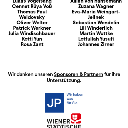
Lukas Vogelsang
Julian von Hansemann
Cennet Rüya Voß
Zuzana Wagner
Thomas Paul
Eva-Maria Weingart-
Weidovsky
Jelinek
Oliver Welter
Sebastian Wendelin
Patrick Werkner
Lili Winderlich
Julia Windischbauer
Martin Wuttke
Kotti Yun
Lotfullah Yusufi
Rosa Zant
Johannes Zirner
HAUPTSPONSOREN
Wir danken unseren
Sponsoren & Partnern
für ihre
Unterstützung.