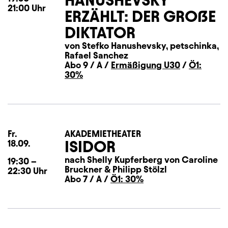
21:00
Uhr
ERZÄHLT: DER GROẞE
DIKTATOR
von Stefko Hanushevsky, petschinka,
Rafael Sanchez
Abo 9 / A /
Ermäßigung U30
/
Ö1:
30%
Fr.
Freitag
AKADEMIETHEATER
ISIDOR
18.09.
nach Shelly Kupferberg von Caroline
19:30
–
Bruckner & Philipp Stölzl
22:30
Uhr
Abo 7 / A /
Ö1: 30%