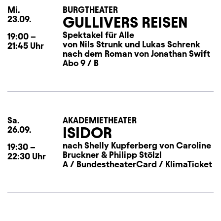
Mi.
Mittwoch
BURGTHEATER
GULLIVERS REISEN
23.09.
Spektakel für Alle
19:00
–
von Nils Strunk und Lukas Schrenk
21:45
Uhr
nach dem Roman von Jonathan Swift
Abo 9 / B
Sa.
Samstag
AKADEMIETHEATER
ISIDOR
26.09.
nach Shelly Kupferberg von Caroline
19:30
–
Bruckner & Philipp Stölzl
22:30
Uhr
A /
BundestheaterCard
/
KlimaTicket