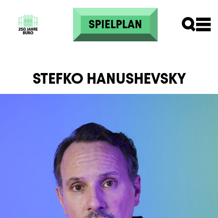
Direkt zum Inhalt
SPIELPLAN
STEFKO HANUSHEVSKY