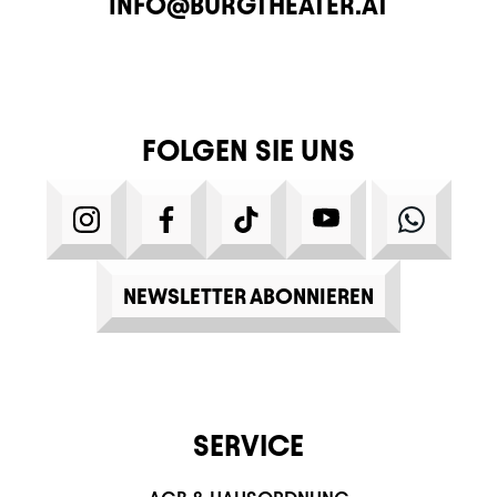
E-MAIL
INFO@BURGTHEATER.AT
FOLGEN SIE UNS
INSTAGRAM
FACEBOOK
TIKTOK
YOUTUBE
WHATS
NEWSLETTER ABONNIEREN
SERVICE