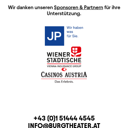
HAUPTSPONSOREN
Wir danken unseren
Sponsoren & Partnern
für ihre
Unterstützung.
KONTAKT
TELEFON
+43 (0)1 51444 4545
E-MAIL
INFO@BURGTHEATER.AT