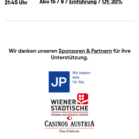
Abo 15 / B /
Einführung
/
Ö1: 30%
21:45
Uhr
HAUPTSPONSOREN
Wir danken unseren
Sponsoren & Partnern
für ihre
Unterstützung.