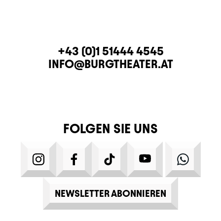
KONTAKT
TELEFON
+43 (0)1 51444 4545
E-MAIL
INFO@BURGTHEATER.AT
FOLGEN SIE UNS
INSTAGRAM
FACEBOOK
TIKTOK
YOUTUBE
WHATS
NEWSLETTER ABONNIEREN