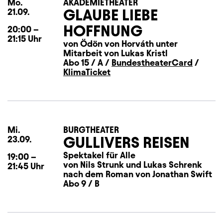
Mo.
Montag
AKADEMIETHEATER
GLAUBE LIEBE
21.09.
HOFFNUNG
20:00
–
21:15
Uhr
von Ödön von Horváth unter
Mitarbeit von Lukas Kristl
Abo 15 / A /
BundestheaterCard
/
KlimaTicket
Mi.
Mittwoch
BURGTHEATER
GULLIVERS REISEN
23.09.
Spektakel für Alle
19:00
–
von Nils Strunk und Lukas Schrenk
21:45
Uhr
nach dem Roman von Jonathan Swift
Abo 9 / B