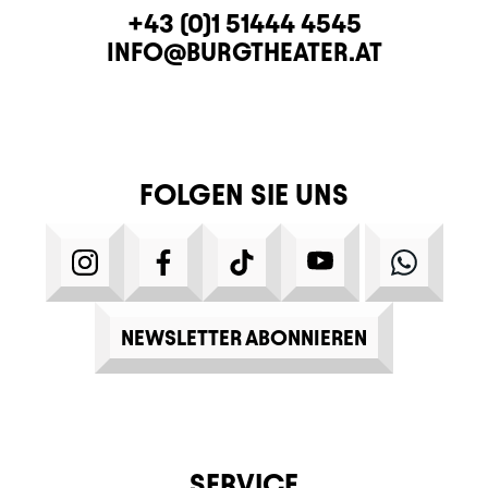
KONTAKT
TELEFON
+43 (0)1 51444 4545
E-MAIL
INFO@BURGTHEATER.AT
FOLGEN SIE UNS
INSTAGRAM
FACEBOOK
TIKTOK
YOUTUBE
WHATS
NEWSLETTER ABONNIEREN
SERVICE