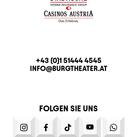
KONTAKT
TELEFON
+43 (0)1 51444 4545
E-MAIL
INFO@BURGTHEATER.AT
FOLGEN SIE UNS
INSTAGRAM
FACEBOOK
TIKTOK
YOUTUBE
WHATS