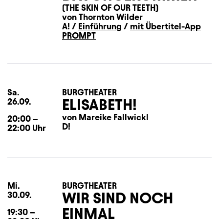
(THE SKIN OF OUR TEETH)
von Thornton Wilder
A! /
Einführung
/
mit Übertitel-App
PROMPT
Sa.
Samstag
BURGTHEATER
ELISABETH!
26.09.
von Mareike Fallwickl
20:00
–
D!
22:00
Uhr
Mi.
Mittwoch
BURGTHEATER
WIR SIND NOCH
30.09.
EINMAL
19:30
–