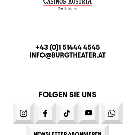
KONTAKT
TELEFON
+43 (0)1 51444 4545
E-MAIL
INFO@BURGTHEATER.AT
FOLGEN SIE UNS
INSTAGRAM
FACEBOOK
TIKTOK
YOUTUBE
WHATS
NEWSLETTER ABONNIEREN