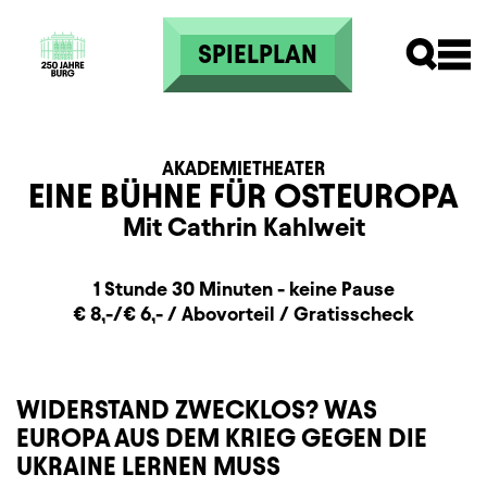
Direkt zum Inhalt
SPIELPLAN
AKADEMIETHEATER
EINE BÜHNE FÜR OSTEUROPA
Mit Cathrin Kahlweit
Dauer und Pausen
Beschreibung
Information
1 Stunde 30 Minuten - keine Pause
Zusatzinformation
€ 8,-/€ 6,- / Abovorteil / Gratisscheck
WIDERSTAND ZWECKLOS? WAS
EUROPA AUS DEM KRIEG GEGEN DIE
UKRAINE LERNEN MUSS