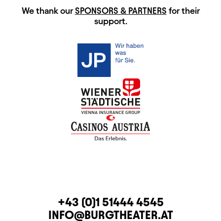
HAUPTSPONSOREN
We thank our
SPONSORS & PARTNERS
for their
support.
CONTACT
TELEPHONE
+43 (0)1 51444 4545
E-MAIL
INFO@BURGTHEATER.AT