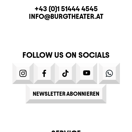
CONTACT
TELEPHONE
+43 (0)1 51444 4545
E-MAIL
INFO@BURGTHEATER.AT
FOLLOW US ON SOCIALS
INSTAGRAM
FACEBOOK
TIKTOK
YOUTUBE
WHATS
NEWSLETTER ABONNIEREN