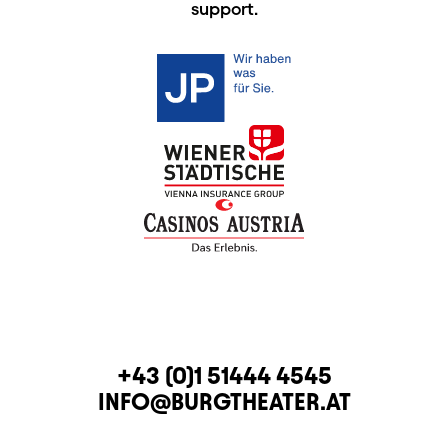
support.
CONTACT
TELEPHONE
+43 (0)1 51444 4545
E-MAIL
INFO@BURGTHEATER.AT