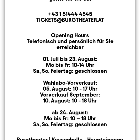
+43 1 51444 4545
Telephone
TICKETS@BURGTHEATER.AT
E-MAIL ADDRESS
Opening Hours
Opening Hours
Telefonisch und persönlich für Sie
erreichbar
01. Juli bis 23. August:
Mo bis Fr: 10-14 Uhr
Sa, So, Feiertag: geschlossen
Wahlabo-Vorverkauf:
05. August: 10 - 17 Uhr
Vorverkauf September:
10. August: 10 - 18 Uhr
ab 24. August:
Mo bis Fr: 10 – 18 Uhr
Sa, So, Feiertag: geschlossen
Burgtheater | Kassenhalle - Haupteingang
Mailing Address