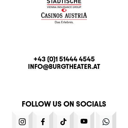
CONTACT
TELEPHONE
+43 (0)1 51444 4545
E-MAIL
INFO@BURGTHEATER.AT
FOLLOW US ON SOCIALS
INSTAGRAM
FACEBOOK
TIKTOK
YOUTUBE
WHATS