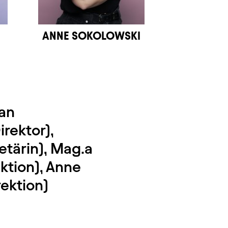
ANNE SOKOLOWSKI
ian
rektor),
etärin), Mag.a
ektion), Anne
ektion)