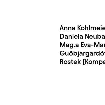
Anna Kohlmeier
Daniela Neubau
Mag.a Eva-Mari
Guðbjargardótt
Rostek (Kompa