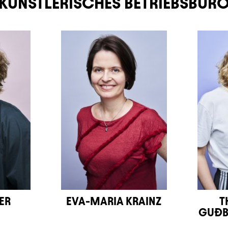
KÜNSTLERISCHES BETRIEBSBÜR
ER
EVA-MARIA KRAINZ
T
GUÐB