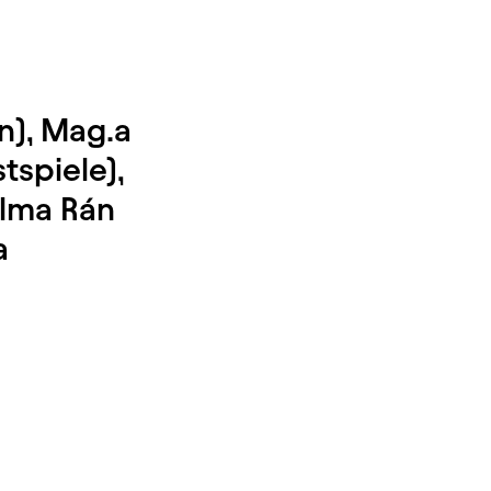
n), Mag.a
tspiele),
elma Rán
a