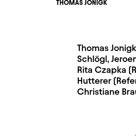
THOMAS JONIGK
Thomas Jonigk 
Schlögl, Jeroe
Rita Czapka (R
Hutterer (Refe
Christiane Br