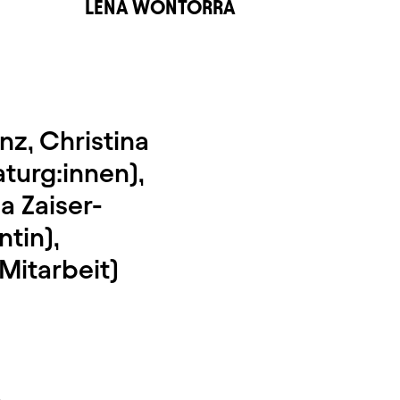
E
LENA WONTORRA
nz, Christina
turg:innen),
a Zaiser-
ntin),
(Mitarbeit)