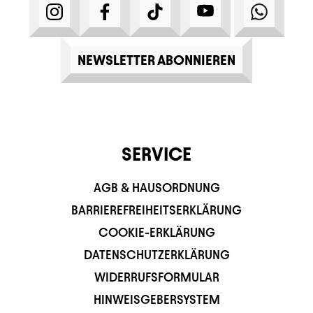
INSTAGRAM
FACEBOOK
TIKTOK
YOUTUBE
WHATS
NEWSLETTER ABONNIEREN
SERVICE
AGB & HAUSORDNUNG
BARRIEREFREIHEITSERKLÄRUNG
COOKIE-ERKLÄRUNG
DATENSCHUTZERKLÄRUNG
WIDERRUFSFORMULAR
HINWEISGEBERSYSTEM