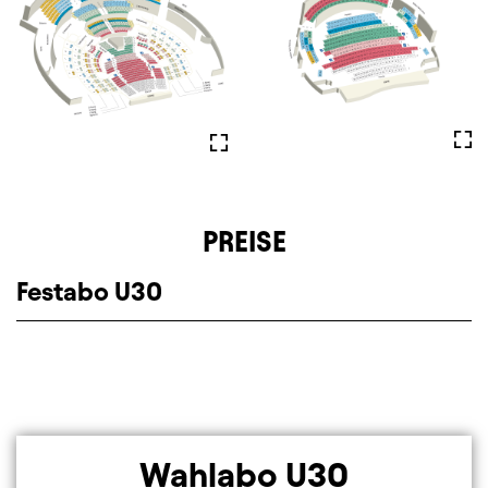
Full
Fullscreen
PREISE
Festabo U30
Wahlabo U30