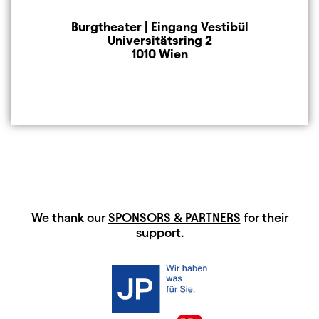
Burgtheater | Eingang Vestibül
Mailing Address
Universitätsring 2
1010 Wien
HAUPTSPONSOREN
We thank our
SPONSORS & PARTNERS
for their
support.