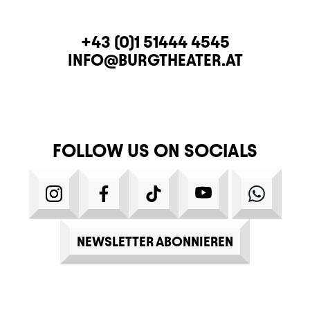
CONTACT
TELEPHONE
+43 (0)1 51444 4545
E-MAIL
INFO@BURGTHEATER.AT
FOLLOW US ON SOCIALS
INSTAGRAM
FACEBOOK
TIKTOK
YOUTUBE
WHATS
NEWSLETTER ABONNIEREN