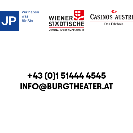
TELEFON
+43 (0)1 51444 4545
E-MAIL
INFO@BURGTHEATER.AT