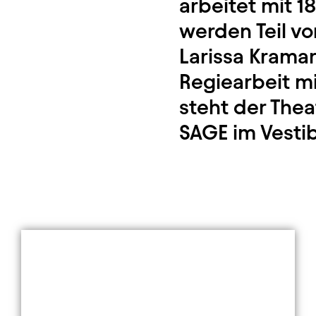
arbeitet mit 
werden Teil vo
Larissa Krama
Regiearbeit m
steht der The
SAGE im Vestib
Element 1 von 9