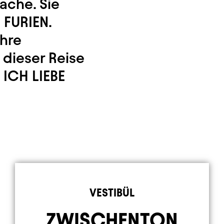
ache. Sie
 FURIEN.
ihre
 dieser Reise
 ICH LIEBE
Element 3 von 9
VESTIBÜL
ZWISCHENTON