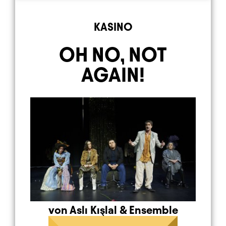
Element 5 von 9
KASINO
OH NO, NOT
AGAIN!
von Aslı Kışlal
&
Ensemble