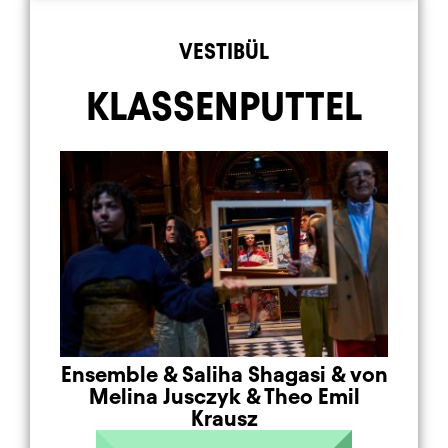
Element 4 von 9
VESTIBÜL
KLASSENPUTTEL
Ensemble
&
Saliha Shagasi
&
von
Melina Jusczyk
&
Theo Emil
Krausz