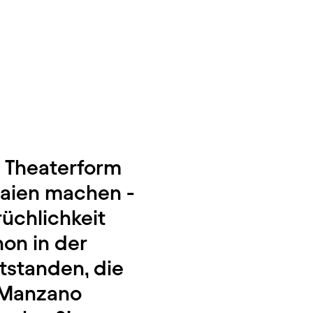
e Theaterform
 Laien machen -
rüchlichkeit
hon in der
tstanden, die
a Manzano