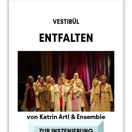
Element 6 von 9
VESTIBÜL
ENTFALTEN
von Katrin Artl
&
Ensemble
ZUR INSZENIERUNG