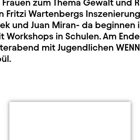
18 Frauen zum Thema Gewalt und R
n Fritzi Wartenbergs Inszenierung
rek und Juan Miran- da beginnen 
it Workshops in Schulen. Am Ende
aterabend mit Jugendlichen WENN
ül.
Element 2 von 9