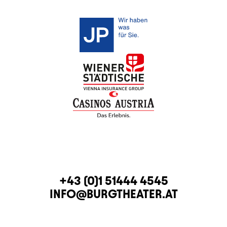
KONTAKT
TELEFON
+43 (0)1 51444 4545
E-MAIL
INFO@BURGTHEATER.AT