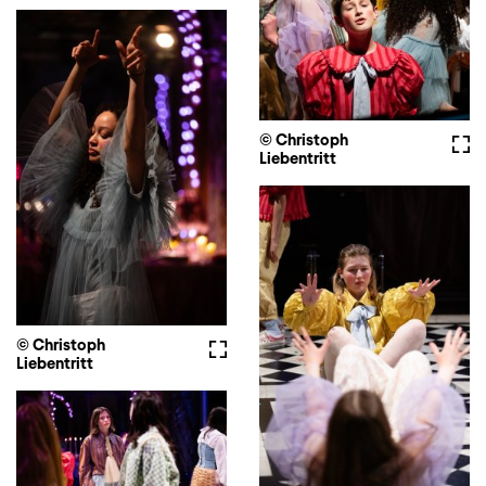
© Christoph
Voll
Liebentritt
© Christoph
Vollbild
Liebentritt