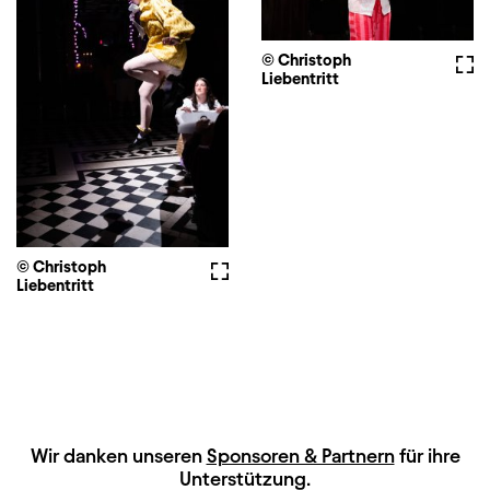
© Christoph
Voll
Liebentritt
© Christoph
Vollbild
Liebentritt
HAUPTSPONSOREN
Wir danken unseren
Sponsoren & Partnern
für ihre
Unterstützung.