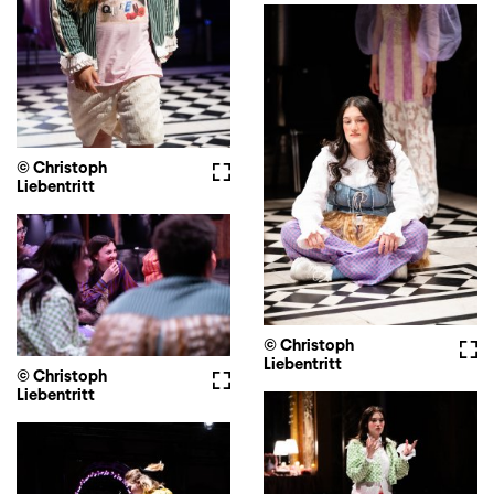
© Christoph
Vollbild
Liebentritt
© Christoph
Voll
Liebentritt
© Christoph
Vollbild
Liebentritt