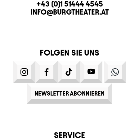
KONTAKT
TELEFON
+43 (0)1 51444 4545
E-MAIL
INFO@BURGTHEATER.AT
FOLGEN SIE UNS
INSTAGRAM
FACEBOOK
TIKTOK
YOUTUBE
WHATS
NEWSLETTER ABONNIEREN
SERVICE