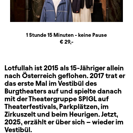
Dauer und Pausen
Beschreibung
Information
1 Stunde 15 Minuten - keine Pause
Zusatzinformation
€ 29,-
Lotfullah ist 2015 als 15-Jähriger allein
nach Österreich geflohen. 2017 trat er
das erste Mal im Vestibül des
Burgtheaters auf und spielte danach
mit der Theatergruppe SPIGL auf
Theaterfestivals, Parkplätzen, im
Zirkuszelt und beim Heurigen. Jetzt,
2025, erzählt er über sich – wieder im
Vestibül.