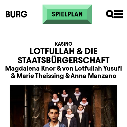
Direkt zum Inhalt
SPIELPLAN
KASINO
LOTFULLAH & DIE
STAATSBÜRGERSCHAFT
Magdalena Knor
&
von Lotfullah Yusufi
&
Marie Theissing
&
Anna Manzano