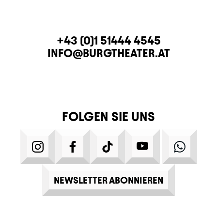
KONTAKT
TELEFON
+43 (0)1 51444 4545
E-MAIL
INFO@BURGTHEATER.AT
FOLGEN SIE UNS
INSTAGRAM
FACEBOOK
TIKTOK
YOUTUBE
WHATS
NEWSLETTER ABONNIEREN