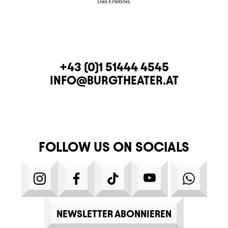
CONTACT
TELEPHONE
+43 (0)1 51444 4545
E-MAIL
INFO@BURGTHEATER.AT
FOLLOW US ON SOCIALS
INSTAGRAM
FACEBOOK
TIKTOK
YOUTUBE
WHATS
NEWSLETTER ABONNIEREN