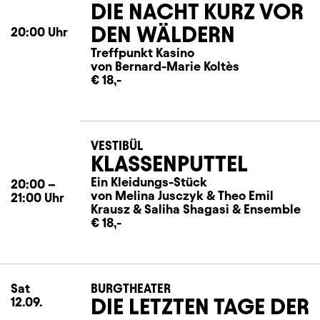
DIE NACHT KURZ VOR
DEN WÄLDERN
20:00
Uhr
Treffpunkt Kasino
von Bernard-Marie Koltès
€ 18,-
VESTIBÜL
KLASSENPUTTEL
Ein Kleidungs-Stück
20:00
–
von Melina Jusczyk
&
Theo Emil
21:00
Uhr
Krausz
&
Saliha Shagasi
&
Ensemble
€ 18,-
Sat
Saturday
BURGTHEATER
DIE LETZTEN TAGE DER
12.09.