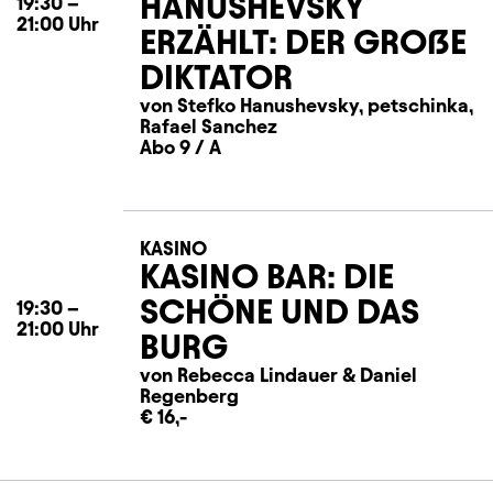
HANUSHEVSKY
19:30
–
21:00
Uhr
ERZÄHLT: DER GROẞE
DIKTATOR
von Stefko Hanushevsky, petschinka,
Rafael Sanchez
Abo 9 / A
KASINO
KASINO BAR: DIE
SCHÖNE UND DAS
19:30
–
21:00
Uhr
BURG
von Rebecca Lindauer
&
Daniel
Regenberg
€ 16,-