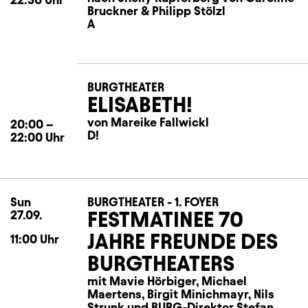
Bruckner & Philipp Stölzl
A
BURGTHEATER
ELISABETH!
von Mareike Fallwickl
20:00
–
D!
22:00
Uhr
Sun
Sunday
BURGTHEATER - 1. FOYER
FESTMATINEE 70
27.09.
JAHRE FREUNDE DES
11:00
Uhr
BURGTHEATERS
mit Mavie Hörbiger, Michael
Maertens, Birgit Minichmayr, Nils
Strunk und BURG-Direktor Stefan