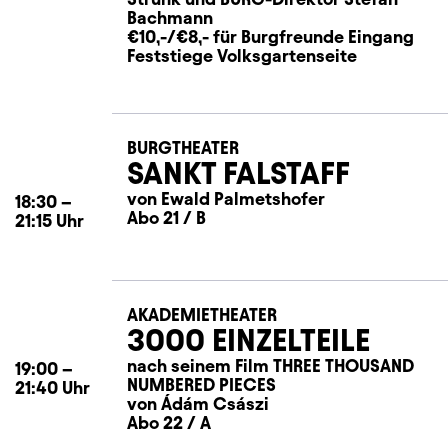
Bachmann
€10,-/€8,- für Burgfreunde Eingang
Feststiege Volksgartenseite
BURGTHEATER
SANKT FALSTAFF
von Ewald Palmetshofer
18:30
–
Abo 21 / B
21:15
Uhr
AKADEMIETHEATER
3000 EINZELTEILE
nach seinem Film THREE THOUSAND
19:00
–
NUMBERED PIECES
21:40
Uhr
von Ádám Császi
Abo 22 / A