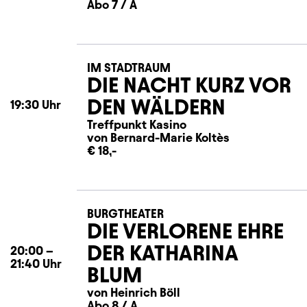
Abo 7 / A
IM STADTRAUM
DIE NACHT KURZ VOR
DEN WÄLDERN
19:30
Uhr
Treffpunkt Kasino
von Bernard-Marie Koltès
€ 18,-
BURGTHEATER
DIE VERLORENE EHRE
DER KATHARINA
20:00
–
21:40
Uhr
BLUM
von Heinrich Böll
Abo 8 / A