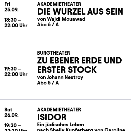
Fri
Friday
AKADEMIETHEATER
DIE WURZEL AUS SEIN
25.09.
von Wajdi Mouawad
18:30
–
Abo 6 / A
22:00
Uhr
BURGTHEATER
ZU EBENER ERDE UND
ERSTER STOCK
19:30
–
22:00
Uhr
von Johann Nestroy
Abo 5 / A
Sat
Saturday
AKADEMIETHEATER
ISIDOR
26.09.
Ein jüdisches Leben
19:30
–
nach Shelly Kupferberg von Caroline
22:30
Uhr