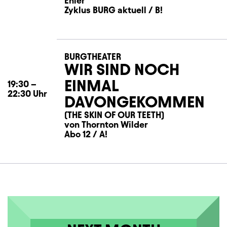
Ehler
Zyklus BURG aktuell / B!
BURGTHEATER
WIR SIND NOCH
EINMAL
19:30
–
22:30
Uhr
DAVONGEKOMMEN
(THE SKIN OF OUR TEETH)
von Thornton Wilder
Abo 12 / A!