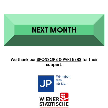
NEXT MONTH
HAUPTSPONSOREN
We thank our
SPONSORS & PARTNERS
for their
support.