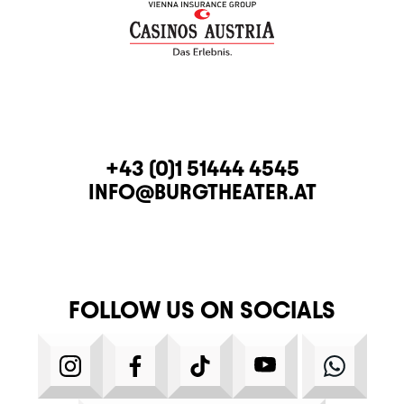
CONTACT
TELEPHONE
+43 (0)1 51444 4545
E-MAIL
INFO@BURGTHEATER.AT
FOLLOW US ON SOCIALS
INSTAGRAM
FACEBOOK
TIKTOK
YOUTUBE
WHATS