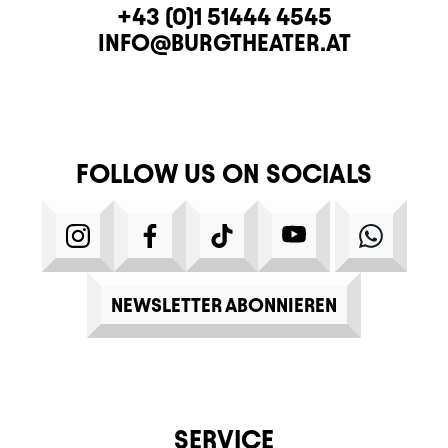
CONTACT
TELEPHONE
+43 (0)1 51444 4545
E-MAIL
INFO@BURGTHEATER.AT
FOLLOW US ON SOCIALS
INSTAGRAM
FACEBOOK
TIKTOK
YOUTUBE
WHATS
NEWSLETTER ABONNIEREN
SERVICE