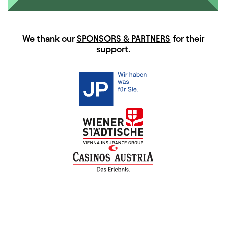
HAUPTSPONSOREN
We thank our
SPONSORS & PARTNERS
for their
support.