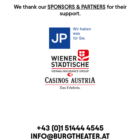
HAUPTSPONSOREN
We thank our
SPONSORS & PARTNERS
for their
support.
CONTACT
TELEPHONE
+43 (0)1 51444 4545
E-MAIL
INFO@BURGTHEATER.AT