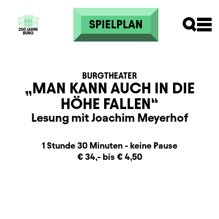
Skip to main content
SPIELPLAN
BURGTHEATER
„MAN KANN AUCH IN DIE
HÖHE FALLEN“
Lesung mit Joachim Meyerhof
Dauer und Pausen
Beschreibung
Information
1 Stunde 30 Minuten - keine Pause
Zusatzinformation
€ 34,- bis € 4,50