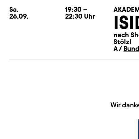
Sa.
Samstag
19:30
–
AKADEM
IS
26.09.
22:30
Uhr
nach Sh
Stölzl
A /
Bund
HAUPTSPONSOREN
Wir dank