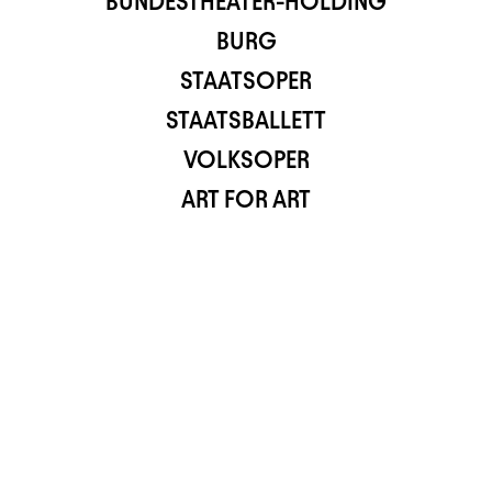
BUNDESTHEATER-HOLDING
TS APP
BURG
STAATSOPER
STAATSBALLETT
VOLKSOPER
ART FOR ART