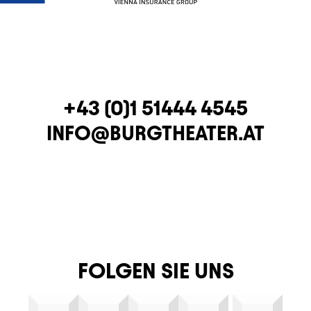
TELEFON
+43 (0)1 51444 4545
E-MAIL
INFO@BURGTHEATER.AT
FOLGEN SIE UNS