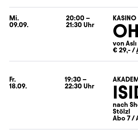
Mi.
Mittwoch
20:00
–
KASINO
OH
09.09.
21:30
Uhr
von Aslı
€ 29,- /
Fr.
Freitag
19:30
–
AKADEM
IS
18.09.
22:30
Uhr
nach Sh
Stölzl
Abo 7 / 