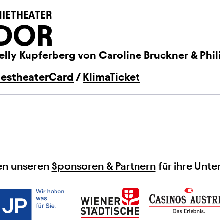
IETHEATER
IDOR
elly Kupferberg von Caroline Bruckner & Phil
estheaterCard
/
KlimaTicket
en unseren
Sponsoren & Partnern
für ihre Unte