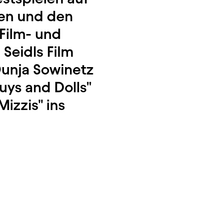
len und den
 Film- und
 Seidls Film
Dunja Sowinetz
uys and Dolls"
izzis" ins