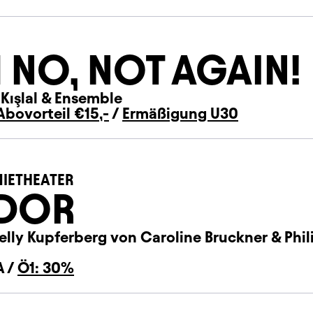
 NO, NOT AGAIN!
 Kışlal
&
Ensemble
Abovorteil €15,-
/
Ermäßigung U30
IETHEATER
IDOR
elly Kupferberg von Caroline Bruckner & Phil
A /
Ö1: 30%