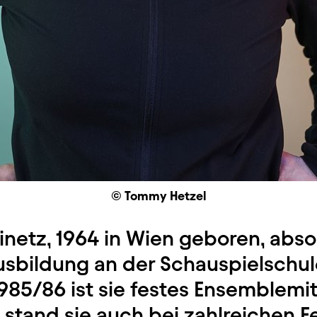
© Tommy Hetzel
netz, 1964 in Wien geboren, absol
sbildung an der Schauspielschule
1985/86 ist sie festes Ensemblemit
stand sie auch bei zahlreichen Fe