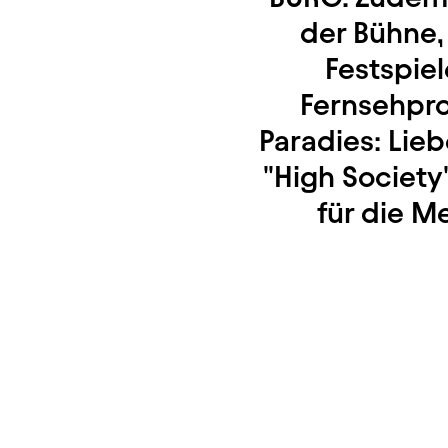
der Bühne,
Festspiel
Fernsehprod
Paradies: Lie
"High Society
für die M