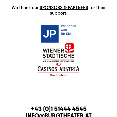
HAUPTSPONSOREN
We thank our
SPONSORS & PARTNERS
for their
support.
CONTACT
TELEPHONE
+43 (0)1 51444 4545
E-MAIL
INFO@BURGTHEATER.AT