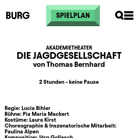
Skip to main content
SPIELPLAN
AKADEMIETHEATER
DIE JAGDGESELLSCHAFT
von Thomas Bernhard
Dauer und Pausen
Beschreibung
Information
2 Stunden - keine Pause
Regie:
Lucia Bihler
Bühne:
Pia Maria Mackert
Kostüme:
Laura Kirst
Choreographie & Inszenatorische Mitarbeit:
Paulina Alpen
Komposition:
Jörg Gollasch