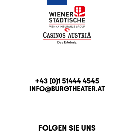
KONTAKT
TELEFON
+43 (0)1 51444 4545
E-MAIL
INFO@BURGTHEATER.AT
FOLGEN SIE UNS