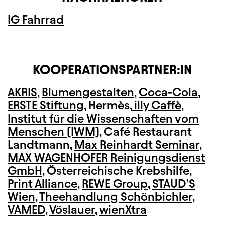
IG Fahrrad
KOOPERATIONSPARTNER:IN
AKRIS
,
Blumengestalten
,
Coca-Cola
,
ERSTE Stiftung
, Hermès,
illy Caffè
,
Institut für die Wissenschaften vom
Menschen (IWM)
, Café Restaurant
Landtmann,
Max Reinhardt Seminar
,
MAX WAGENHOFER Reinigungsdienst
GmbH
, Österreichische Krebshilfe,
Print Alliance
,
REWE Group
,
STAUD’S
Wien
,
Theehandlung Schönbichler
,
VAMED
,
Vöslauer
,
wienXtra