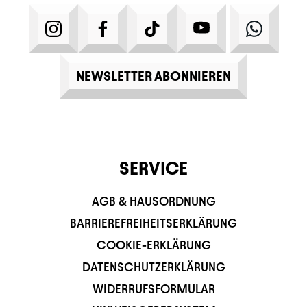
INSTAGRAM
FACEBOOK
TIKTOK
YOUTUBE
WHATS
NEWSLETTER ABONNIEREN
SERVICE
AGB & HAUSORDNUNG
BARRIEREFREIHEITSERKLÄRUNG
COOKIE-ERKLÄRUNG
DATENSCHUTZERKLÄRUNG
WIDERRUFSFORMULAR