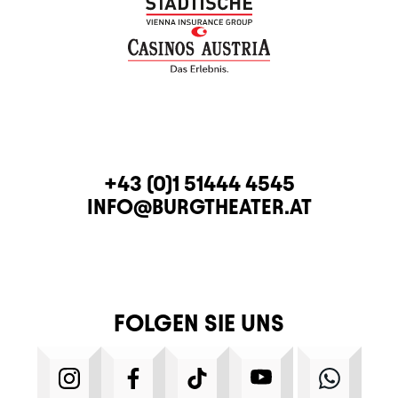
KONTAKT
TELEFON
+43 (0)1 51444 4545
E-MAIL
INFO@BURGTHEATER.AT
FOLGEN SIE UNS
INSTAGRAM
FACEBOOK
TIKTOK
YOUTUBE
WHATS