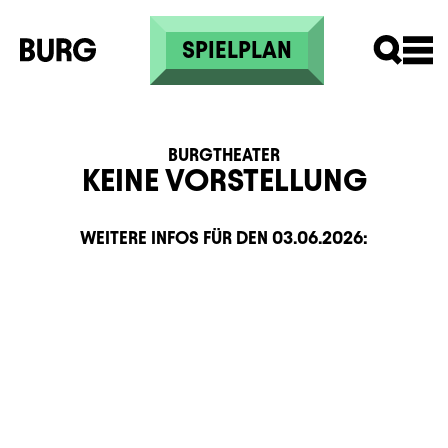
Skip to main content
SPIELPLAN
BURGTHEATER
KEINE VORSTELLUNG
WEITERE INFOS FÜR DEN
03.06.2026
:
Zusatzinformation
Beschreibung
Information