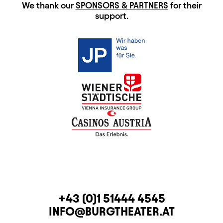
HAUPTSPONSOREN
We thank our
SPONSORS & PARTNERS
for their
support.
CONTACT
TELEPHONE
+43 (0)1 51444 4545
E-MAIL
INFO@BURGTHEATER.AT