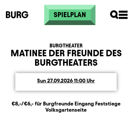
Skip to main content
SPIELPLAN
BURGTHEATER
MATINEE DER FREUNDE DES
BURGTHEATERS
Sun
Sunday
27.09.2026
11:00
Uhr
Zusatzinformation
Beschreibung
Information
€8,-/€6,- für Burgfreunde Eingang Feststiege
Volksgartenseite