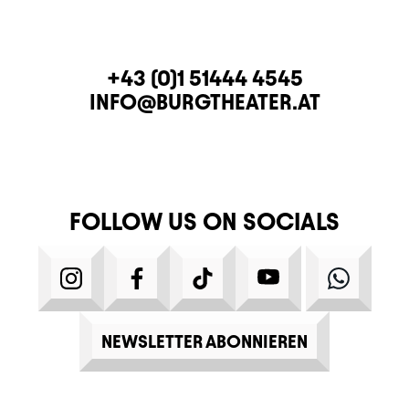
CONTACT
TELEPHONE
+43 (0)1 51444 4545
E-MAIL
INFO@BURGTHEATER.AT
FOLLOW US ON SOCIALS
INSTAGRAM
FACEBOOK
TIKTOK
YOUTUBE
WHATS
NEWSLETTER ABONNIEREN