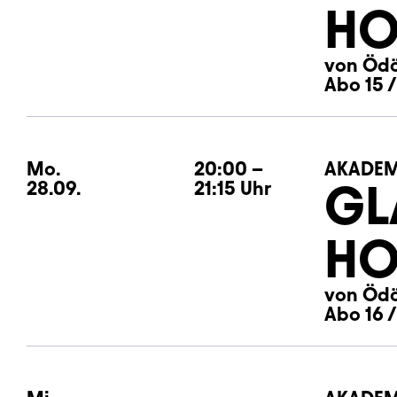
HO
von Ödö
Abo 15 /
Mo.
Montag
20:00
–
AKADEM
GL
28.09.
21:15
Uhr
HO
von Ödö
Abo 16 /