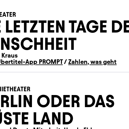
EATER
E LETZTEN TAGE D
NSCHHEIT
 Kraus
Übertitel-App PROMPT
/
Zahlen, was geht
IETHEATER
RLIN ODER DAS
STE LAND