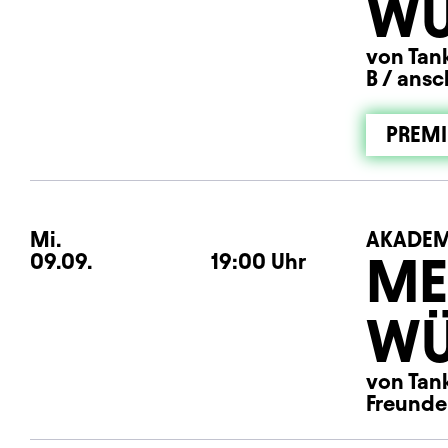
WÜ
von Tank
B / ansc
PREMI
Mi.
Mittwoch
AKADEM
ME
09.09.
19:00
Uhr
WÜ
von Tank
Freunde 