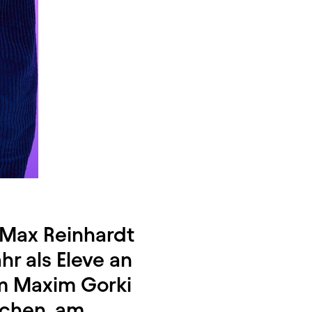
m Max Reinhardt
r als Eleve an
am Maxim Gorki
nchen, am