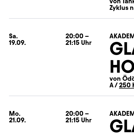
von Tank
Zyklus n
Sa.
Samstag
20:00
–
AKADEM
GL
19.09.
21:15
Uhr
HO
von Ödö
A /
250 
Mo.
Montag
20:00
–
AKADEM
GL
21.09.
21:15
Uhr