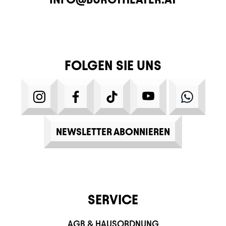
FOLGEN SIE UNS
INSTAGRAM
FACEBOOK
TIKTOK
YOUTUBE
WHATS
NEWSLETTER ABONNIEREN
SERVICE
AGB & HAUSORDNUNG