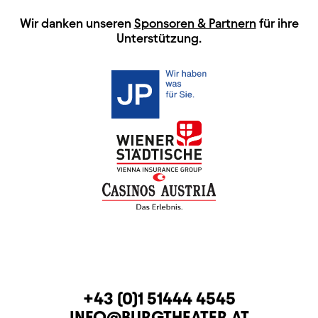
HAUPTSPONSOREN
Wir danken unseren
Sponsoren & Partnern
für ihre
Unterstützung.
KONTAKT
TELEFON
+43 (0)1 51444 4545
E-MAIL
INFO@BURGTHEATER.AT