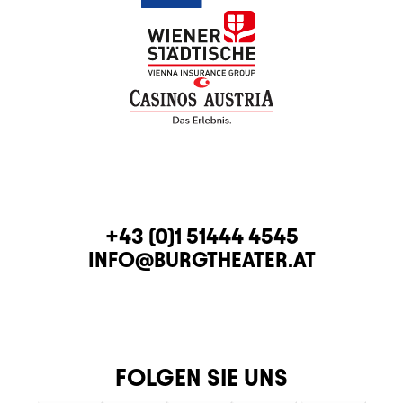
KONTAKT
TELEFON
+43 (0)1 51444 4545
E-MAIL
INFO@BURGTHEATER.AT
FOLGEN SIE UNS