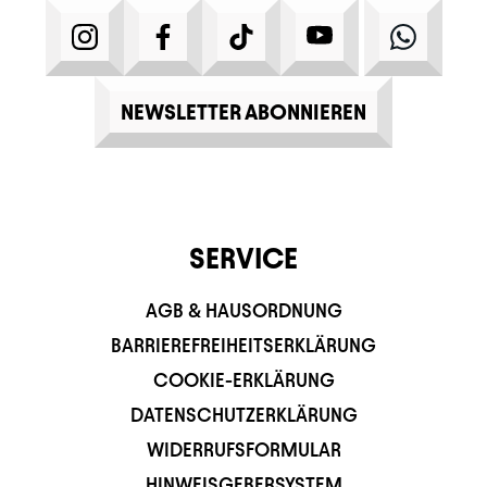
INSTAGRAM
FACEBOOK
TIKTOK
YOUTUBE
WHATS
NEWSLETTER ABONNIEREN
SERVICE
AGB & HAUSORDNUNG
BARRIEREFREIHEITSERKLÄRUNG
COOKIE-ERKLÄRUNG
DATENSCHUTZERKLÄRUNG
WIDERRUFSFORMULAR
HINWEISGEBERSYSTEM