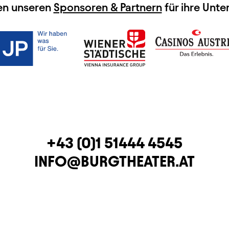
en unseren
Sponsoren & Partnern
für ihre Unte
TELEFON
+43 (0)1 51444 4545
E-MAIL
INFO@BURGTHEATER.AT