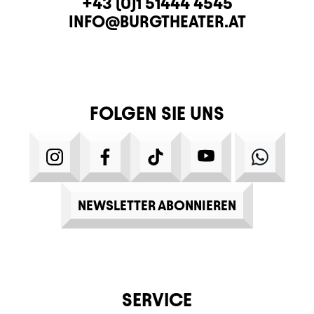
KONTAKT
TELEFON
+43 (0)1 51444 4545
E-MAIL
INFO@BURGTHEATER.AT
FOLGEN SIE UNS
INSTAGRAM
FACEBOOK
TIKTOK
YOUTUBE
WHATS
NEWSLETTER ABONNIEREN
SERVICE