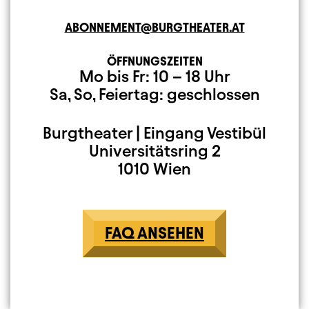
E-MAIL ADRESSE
ABONNEMENT@BURGTHEATER.AT
ÖFFNUNGSZEITEN
Montag bis Freitag
Samstag, Sonntag 
Mo bis Fr: 10 – 18 Uhr
Sa, So, Feiertag: geschlossen
Burgtheater | Eingang Vestibül
Anschrift
Universitätsring 2
1010 Wien
FAQ ANSEHEN