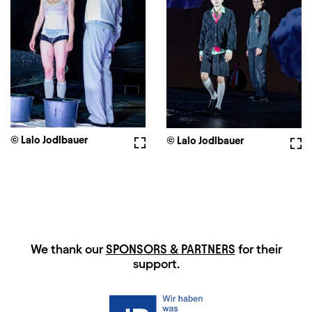
© Lalo Jodlbauer
Fullscreen
© Lalo Jodlbauer
Full
HAUPTSPONSOREN
We thank our
SPONSORS & PARTNERS
for their
support.