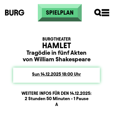
Skip to main content
SPIELPLAN
BURGTHEATER
HAMLET
Tragödie in fünf Akten
von William Shakespeare
Sun
Sunday
14.12.2025
18:00
Uhr
WEITERE INFOS FÜR DEN
14.12.2025
:
Dauer und Pausen
Beschreibung
Information
2 Stunden 50 Minuten - 1 Pause
Sitzplan
A
Zusatzinformation