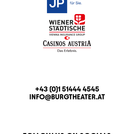
CONTACT
TELEPHONE
+43 (0)1 51444 4545
E-MAIL
INFO@BURGTHEATER.AT